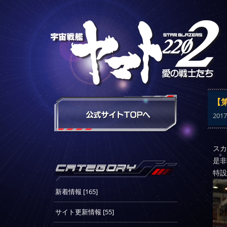
【第
2017
スカ
是非
特
新着情報 [165]
サイト更新情報 [55]