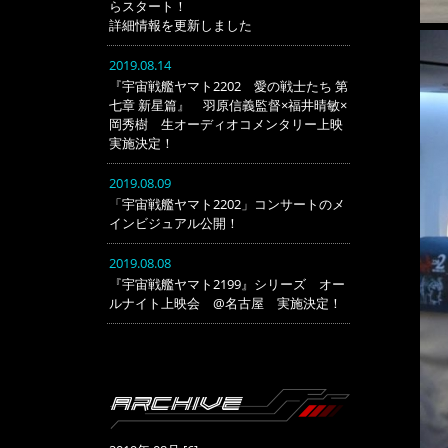
らスタート！
詳細情報を更新しました
2019.08.14
『宇宙戦艦ヤマト2202 愛の戦士たち 第
七章 新星篇』 羽原信義監督×福井晴敏×
岡秀樹 生オーディオコメンタリー上映
実施決定！
2019.08.09
「宇宙戦艦ヤマト2202」コンサートのメ
インビジュアル公開！
2019.08.08
『宇宙戦艦ヤマト2199』シリーズ オー
ルナイト上映会 @名古屋 実施決定！