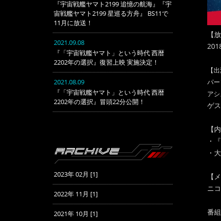
『宇宙戦艦ヤマト2199 追憶の航海』『宇
宙戦艦ヤマト2199 星巡る方舟』 BS11で
11月に放送！
【放
2021.09.08
20
『「宇宙戦艦ヤマト」という時代 西暦
2202年の選択』復習上映 実施決定！
【出
2021.08.09
パー
『「宇宙戦艦ヤマト」という時代 西暦
アシ
2202年の選択』冒頭22分公開！
ゲス
【内
・『
・大
2023年 02月 [1]
【メ
ニコ
2022年 11月 [1]
番組
2021年 10月 [1]