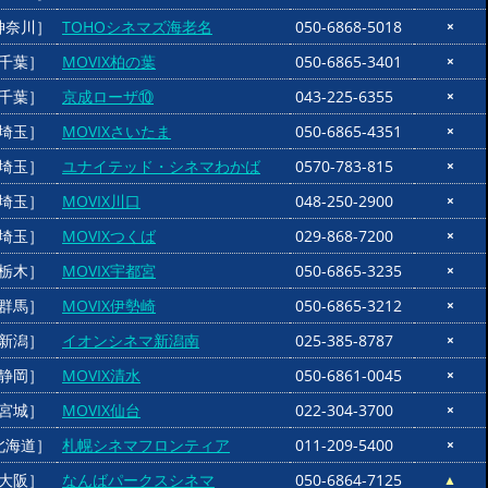
神奈川］
TOHOシネマズ海老名
050-6868-5018
×
千葉］
MOVIX柏の葉
050-6865-3401
×
千葉］
京成ローザ⑩
043-225-6355
×
埼玉］
MOVIXさいたま
050-6865-4351
×
埼玉］
ユナイテッド・シネマわかば
0570-783-815
×
埼玉］
MOVIX川口
048-250-2900
×
埼玉］
MOVIXつくば
029-868-7200
×
栃木］
MOVIX宇都宮
050-6865-3235
×
群馬］
MOVIX伊勢崎
050-6865-3212
×
新潟］
イオンシネマ新潟南
025-385-8787
×
静岡］
MOVIX清水
050-6861-0045
×
宮城］
MOVIX仙台
022-304-3700
×
北海道］
札幌シネマフロンティア
011-209-5400
×
大阪］
なんばパークスシネマ
050-6864-7125
▲