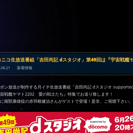
コニコ生放送番組「吉田尚記 dスタジオ」第49回は『宇宙戦艦ヤ
.06.21
新着情報
ポン放送が制作する月イチ生放送番組「吉田尚記 dスタジオ supported b
宙戦艦ヤマト2202 愛の戦士たち』特集でお送り致します！
に南部康雄役の赤羽根健治さんがゲストで登場！是非、ご視聴下さい。