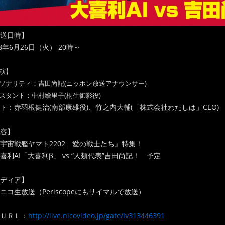
送日時】
18年6月26日（火） 20時～
演】
ソナリティ：吉田尚記(ニッポン放送アナウンサー)
スタント：中村繪里子(桐生御影役)
ト：赤羽根健治(南部康雄役)、竹之内大輔(「株式会社わたしは」CEO)
容】
宇宙戦艦ヤマト2202 愛の戦士たち』特集！
喜利AI「大喜利β」 vs “人類代表”吉田尚記！ 予定
ディア】
ニコ生放送（Periscopeにもサイマルで放送）
ＵＲＬ：
http://live.nicovideo.jp/gate/lv313446391