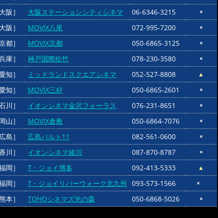
大阪］
大阪ステーションシティシネマ
06-6346-3215
×
大阪］
MOVIX八尾
072-995-7200
×
京都］
MOVIX京都
050-6865-3125
×
兵庫］
神戸国際松竹
078-230-3580
×
愛知］
ミッドランドスクエアシネマ
052-527-8808
▲
愛知］
MOVIX三好
050-6865-2601
×
石川］
イオンシネマ金沢フォーラス
076-231-8651
×
岡山］
MOVIX倉敷
050-6864-7076
×
広島］
広島バルト11
082-561-0600
×
香川］
イオンシネマ綾川
087-870-8787
×
福岡］
T・ジョイ博多
092-413-5333
▲
福岡］
T・ジョイリバーウォーク北九州
093-573-1566
×
熊本］
TOHOシネマズ光の森
050-6868-5026
×