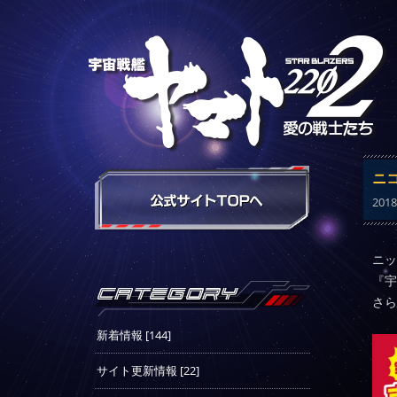
ニ
2018
ニッ
『宇
さら
新着情報 [144]
サイト更新情報 [22]