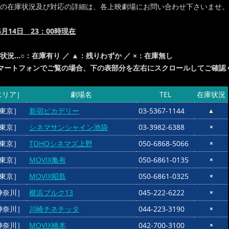
の在庫状況及び対応の詳細は、各上映劇場にお問い合わせ下さいませ。
6月14日
23：00時現在
状況…○：在庫有り ／ ▲：残りわずか ／ ×：在庫無し
マートフォンでご覧の場合、下の表部分を左右にスクロールしてご確認
エリア］
劇場名
TEL
在庫状況
東京］
新宿ピカデリー
03-5367-1144
▲
東京］
シネマサンシャイン池袋
03-3982-6388
×
東京］
TOHOシネマズ上野
050-6868-5066
×
東京］
MOVIX亀有
050-6861-0135
×
東京］
MOVIX昭島
050-6861-0325
×
神奈川］
横浜ブルク13
045-222-6222
×
神奈川］
川崎チネチッタ
044-223-3190
×
神奈川］
MOVIX橋本
042-700-3100
×