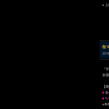
※ 
缶
2018
『宇
全国
【商
■
全
■
1
※本