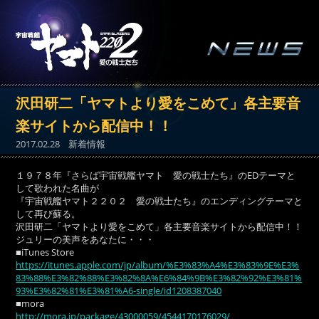
沢田研二「ヤマトより愛をこめて」各主要音
楽サイトから配信中！！
2017.02.28
新着情報
１９７８年『さらば宇宙戦艦ヤマト 愛の戦士たち』のEDテーマと
して歌われた名曲が
『宇宙戦艦ヤマト２２０２ 愛の戦士たち』のエンディングテーマと
して再び蘇る。
沢田研二「ヤマトより愛をこめて」各主要音楽サイトから配信中！！
ジュリーの美声をあなたに・・・
■iTunes Store
https://itunes.apple.com/jp/album/%E3%83%A4%E3%83%9E%E3%
83%88%E3%82%88%E3%82%8A%E6%84%9B%E3%82%92%E3%81%
93%E3%82%81%E3%81%A6-single/id1208387040
■mora
http://mora.jp/package/43000059/4544170176029/