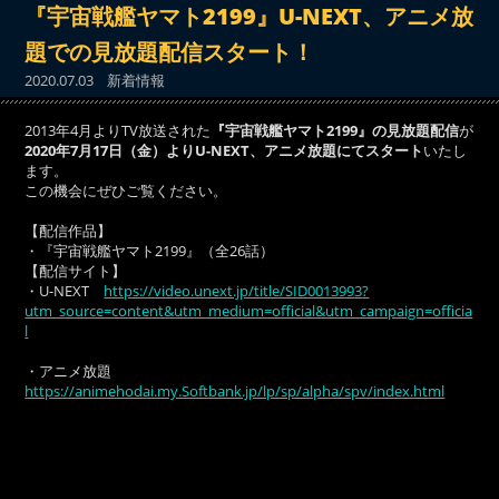
『宇宙戦艦ヤマト2199』U-NEXT、アニメ放
題での見放題配信スタート！
2020.07.03
新着情報
2013年4月よりTV放送された
『宇宙戦艦ヤマト2199』の見放題配信
が
2020年7月17日（金）よりU-NEXT、アニメ放題にてスタート
いたし
ます。
この機会にぜひご覧ください。
【配信作品】
・『宇宙戦艦ヤマト2199』（全26話）
【配信サイト】
・U-NEXT
https://video.unext.jp/title/SID0013993?
utm_source=content&utm_medium=official&utm_campaign=officia
l
・アニメ放題
https://animehodai.my.Softbank.jp/lp/sp/alpha/spv/index.html