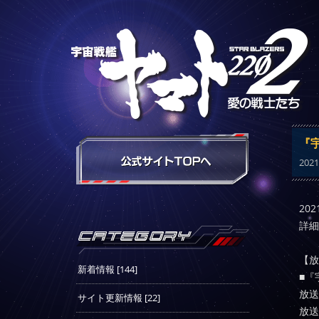
『宇
2021
20
詳細
【放
新着情報 [144]
■『
放送
サイト更新情報 [22]
放送