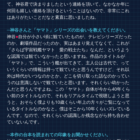
て、神谷君で決まりましたという連絡を頂いて。なかなか年に
何回も嬉しい連絡を頂けるということはないので、非常にこれ
はありがたいことだなと素直に思いましたね。
─神谷さんと「ヤマト」シリーズの出会いを教えてください。
神谷
●
自分が小さい頃に観ていたものが、テレビシリーズだった
のか、劇場作品だったのか、実はあまり覚えてなくて、これが
『さらば宇宙戦艦ヤマト 愛の戦士たち』なんだ、というよう
な認識では観ていなかったと思いますね。作品のタイトルが
「ヤマト」で、こういう艦が出てきて、主人公は古代で、って
いうくらいの情報は持って観ていたと思うんですけど、それ以
外は時代がいつなのかとか、どこを切り取った話なのかってい
うのは意識しないで観ていたと思います。それくらい幼かった
んだと思うんですよね。この「ヤマト」自体が今から40年くら
い前のタイトルなので、それをリアルタイムで視聴しようと思
うと、おそらく僕よりも10歳くらい年上の方々がご覧になって
いるタイトルなのかなと。僕はそこから10年くらいズレている
んです。なので、それくらいの認識しか残念ながら持ち合わせ
ていないんです。
─本作の台本を読まれての印象をお聞かせください。