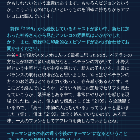
かもしれないという重責はあります。もちろんビジョンという
か、こういうものにしたいというものを明確に持ちながらアフ
レコには臨んでいます。
─前作『2199』から続投しているキャストが多い中、新たに加
わった神谷さんから見たアフレコの雰囲気はいかがでした
か？ また、収録中に印象的なエピソードがあれば合わせてお
聞かせください。
神谷
●
まず僕がスタジオに入って最初に思ったのは、ベテランの
方たちが非常に多い現場だなと。ベテランの方がいて、小野大
輔という中堅どころが主役を演じて、新人の子もいる、非常に
バランスの取れた現場だなと思いました。やっぱりベテランの
方々のお芝居はとても迫力があって、存在感があるんです。そ
こにどう絡んでいこうか、どういう風にお芝居でセリフを戦わ
せていこうか、緊張感もある中で、非常にやりがいを感じる現
場でしたね。あと、個人的な感想としては『2199』を全話観て
いるので、「あっ、本物の人たちがいる」ってちょっと思いま
した（笑）。僕は『2199』は全く絡んでいないので、ある意
味、一人のファンとしてアフレコを楽しんでいましたね。
─キーマンはその名の通り今後の“キーマン”になるということ
で、本作への意気込みをお願いします。