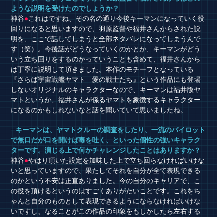
ような説明を受けたのでしょうか？
神谷
●
これはですね、その名の通り今後キーマンになっていく役
回りになると思いますので、羽原監督や福井さんからされた説
明を、ここで話してしまうと全部ネタバレになってしまうんで
す（笑）。今後話がどうなっていくのかとか、キーマンがどう
いう立ち回りをするのかっていうことも含めて、福井さんから
は丁寧に説明して頂きました。本作のモチーフとなっている
『さらば宇宙戦艦ヤマト 愛の戦士たち』という作品にも登場
しないオリジナルのキャラクターなので、キーマンは福井版ヤ
マトというか、福井さんが係るヤマトを象徴するキャラクター
になるのかもしれないなと話を聞いていて思いましたね。
─キーマンは、ヤマトクルーの調査をしたり、一流のパイロット
で無口だが口を開けば毒を吐く、といった個性の強いキャラク
ターです。演じる上で何かチャレンジしたことはありますか？
神谷
●
やはり頂いた設定を加味した上で立ち回らなければいけな
いと思っていますので、果たしてそれを自分が全て表現できる
のかという不安は正直ありました。今の自分のキャリアで、こ
の役を頂けるというのはすごくありがたいことです。これをち
ゃんと自分のものとして表現できるようにならなければいけな
いですし、なることがこの作品の印象をもしかしたら左右する