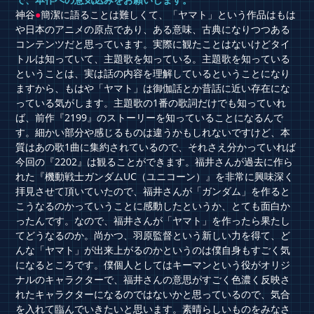
神谷
●
簡潔に語ることは難しくて、「ヤマト」という作品はもは
や日本のアニメの原点であり、ある意味、古典になりつつある
コンテンツだと思っています。実際に観たことはないけどタイ
トルは知っていて、主題歌を知っている。主題歌を知っている
ということは、実は話の内容を理解しているということになり
ますから、もはや「ヤマト」は御伽話とか昔話に近い存在にな
っている気がします。主題歌の1番の歌詞だけでも知っていれ
ば、前作『2199』のストーリーを知っていることになるんで
す。細かい部分や感じるものは違うかもしれないですけど、本
質はあの歌1曲に集約されているので、それさえ分かっていれば
今回の『2202』は観ることができます。福井さんが過去に作ら
れた『機動戦士ガンダムUC（ユニコーン）』を非常に興味深く
拝見させて頂いていたので、福井さんが「ガンダム」を作ると
こうなるのかっていうことに感動したというか、とても面白か
ったんです。なので、福井さんが「ヤマト」を作ったら果たし
てどうなるのか。尚かつ、羽原監督という新しい力を得て、ど
んな「ヤマト」が出来上がるのかというのは僕自身もすごく気
になるところです。僕個人としてはキーマンという役がオリジ
ナルのキャラクターで、福井さんの意思がすごく色濃く反映さ
れたキャラクターになるのではないかと思っているので、気合
を入れて臨んでいきたいと思います。素晴らしいものをみなさ