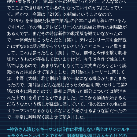
神谷
●
実を言うと、第2話からの登場だったので、どんな繋がり
でここまで辿り着いているのかなっていうのが気になってい
て。尚かつ、今回は『2199』の続編ということなので、
『2199』を全部観た状態で第2話の台本には辿り着いているん
ですけど、その間にテレビシリーズの総集編と新作の劇場版が
あるんです。まだその時は新作の劇場版を観ていなかったの
で、一体何が起こったんだと（笑）。テレビシリーズを全部観
たはずなのに話が繋がっていないということにちょっと驚きま
して、これは参ったなと（笑）。でも、前作と今作を繋ぐ劇場
版というものが存在してはいますけど、今作は今作で独立した
話ではあるので、あまり気にしなくても大丈夫だろうという認
識のもと拝見させて頂きました。第1話のストーリーに関して
は、小野（大輔）君と別の仕事で一緒になる機会がたまたまあ
ったので、第1話はどんな感じだったのか話を聞いたりして第2
話の台本に臨めたので、最初に戸惑った部分については解消さ
れた上で目を通すことができました。ここから物語が始まるん
だろうなという感じが猛烈に漂っていて、僕の役はその名の通
りキーマンになるかもしれないと予感させるような話だったの
で、非常に興味深く読ませて頂きました。
─神谷さん演じるキーマンは旧作に登場しない完全オリジナルキ
ャラクターということですが、羽原監督や福井さんからはどの