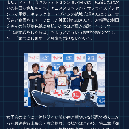
また、マスコミ向けのフォトセッション内では、結婚したばか
りの神田沙也加さんへ、アニメスタッフからサプライズプレゼ
ントが用意。キャラクターデザインの結城信輝さんによる、古
代進と森雪をモチーフにした神田沙也加さんと、お相手の村田
充さんの似顔絵色紙に鳥肌がたつほど驚き感激したようで
「（結婚式をした時は）ちょうどこういう髪型で髪の色でし
た」「家宝にします」と興奮を隠せないでいた。
女子会のように、終始明るい笑い声と華やかな話題で盛り上が
った最速先行上映会・舞台挨拶。会場ではこの後、第二章「発