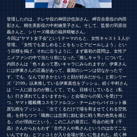
登壇したのは、テレサ役の神田沙也加さん、岬百合亜役の内田
彩さん、桐生美影役の中村繪里子さん。そして、監督の羽原信
義さんと、シリーズ構成の福井晴敏さん。
今回は“ヤマト女子会”というテーマのもと、女性キャスト３人が
登壇。「女性でも楽しめることをもっとアピールしよう」とい
う目標を掲げ、それに沿うように、まず最初の質問は、女性ア
ニメファンの中で当たり前になった「推しキャラ」について。
内田さんは「色々あって悪いキャラにみられますが、伊東さん
には伊東さんの正義があって。最期のシーンは切なかったで
す。でも、なんで好きかというと顔が好みだから」と前シリー
ズ『2199』以来推している伊東真也をプッシュ。続く中村さん
は「一人に絞るのが難しくて。でも、目移りしていると（私
も）行き遅れてしまいますから」と会場からの笑いを受けつ
つ、ヤマト艦載機コスモファルコン・チームからパイロット篠
原弘樹をプッシュ。「出てくるだけで場を和ませてくれる空気
感」を持ちつつ「職務には忠実に励む姿に戦う男の色気を感じ
る」のが理由だという。この二人の発言に、司会の松澤（千
晶）さんからおもわず「古代さんや島さんというのは出てこな
いんですね」とツッコミが入り会場が笑いに包まれた。続く神