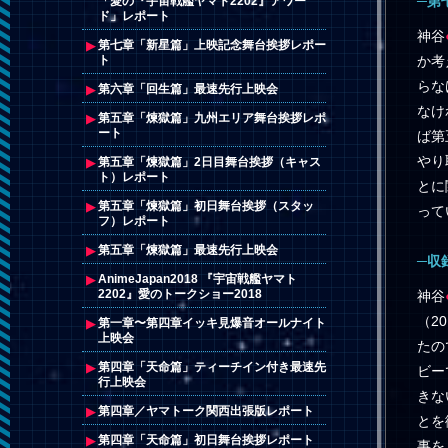
─第
「愛の『宇宙戦艦ヤマト2202』アワー
ド」レポート
神谷
第七章「新星篇」上映記念舞台挨拶レポー
か考
ト
らな
第六章「回生篇」最速先行上映会
なけ
第五章「煉獄篇」九州エリア舞台挨拶レポ
ート
ば第
やり
第五章「煉獄篇」2日目舞台挨拶（キャス
ト）レポート
とに
第五章「煉獄篇」初日舞台挨拶（スタッ
って
フ）レポート
第五章「煉獄篇」最速先行上映会
─収
AnimeJapan2018 『宇宙戦艦ヤマト
2202』愛のトークショー2018
神谷
（2
第一章〜第四章イッキ見爆音オールナイト
上映会
たの
第四章「天命篇」ティーチイン付き最速先
ビー
行上映会
きな
第四章／ヤマトーク関西出張版レポート
とを
第四章「天命篇」初日舞台挨拶レポート
事を