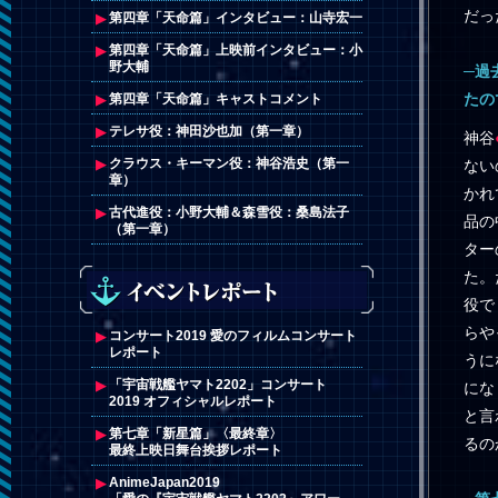
だっ
第四章「天命篇」インタビュー：山寺宏一
第四章「天命篇」上映前インタビュー：小
野大輔
─過
たの
第四章「天命篇」キャストコメント
テレサ役：神田沙也加（第一章）
神谷
クラウス・キーマン役：神谷浩史（第一
ない
章）
かれ
古代進役：小野大輔＆森雪役：桑島法子
品の
（第一章）
ター
た。
役で
らや
コンサート2019 愛のフィルムコンサート
レポート
うに
「宇宙戦艦ヤマト2202」コンサート
にな
2019 オフィシャルレポート
と言
第七章「新星篇」〈最終章〉
るの
最終上映日舞台挨拶レポート
AnimeJapan2019