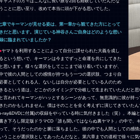
キャストの方々はこんなに長い旅を2回も経験していたんだな
うことに思い至り、改めて本当に頭が下がる思いでした。
七章でキーマンが見せる姿は、第一章から観てきた方にとって
きだと思います。演じている神谷さんご自身はどのような想い
録に臨まれていましたか？
●
ヤマトを利用することによって自分に課せられた大義を成し
るという想いで、キーマンは今までずっと命運を共にしてきた
と思います。様々な選択をしてここまで辿り着いていますが、
中で彼の人間としての感情が持つもう一つの選択肢、つまり自
必要としてくれる人、ないしは自分が必要としている人のため
きるという道は、どこかのタイミングで分岐して生まれていたんだと思
と言われてキーマンがハッとするシーンがあって、無意識的に彼が持っ
きたのかもしれません。僕はそのことを全く考えずに演じてきていたん
lu-ray&DVDに付属)の収録をやっている時に気付きました（笑）。
書き下ろし限定版ドラマCD「誰も聞いてはならぬ裏ヤマト」の中で、
って、そうだったのかと腑に落ちました。彼の中でも人間としての感情
いうことが選択肢としてあったんだなと。第六章までの道程で徐々に気