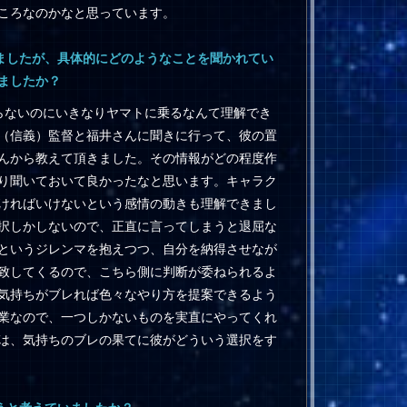
ころなのかなと思っています。
ましたが、具体的にどのようなことを聞かれてい
ましたか？
らないのにいきなりヤマトに乗るなんて理解でき
（信義）監督と福井さんに聞きに行って、彼の置
んから教えて頂きました。その情報がどの程度作
り聞いておいて良かったなと思います。キャラク
ければいけないという感情の動きも理解できまし
択しかしないので、正直に言ってしまうと退屈な
というジレンマを抱えつつ、自分を納得させなが
致してくるので、こちら側に判断が委ねられるよ
気持ちがブレれば色々なやり方を提案できるよう
業なので、一つしかないものを実直にやってくれ
は、気持ちのブレの果てに彼がどういう選択をす