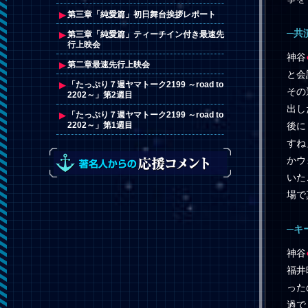
第三章「純愛篇」初日舞台挨拶レポート
─共
第三章「純愛篇」ティーチイン付き最速先
行上映会
神谷
第二章最速先行上映会
と会
「たっぷり７週ヤマトーク2199 ～road to
その
2202～」第2週目
出し
「たっぷり７週ヤマトーク2199 ～road to
後に
2202～」第1週目
すね
かウ
いた
場で
─キ
神谷
福井
った
過で