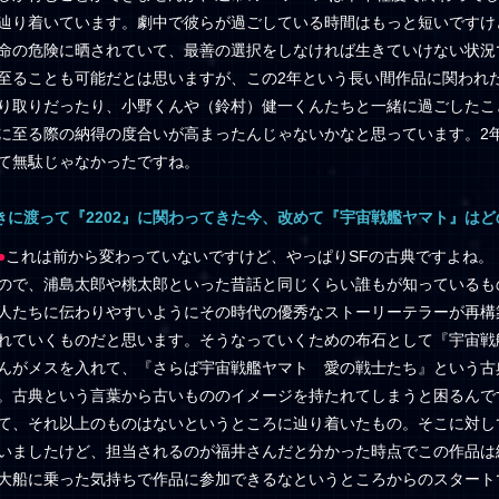
辿り着いています。劇中で彼らが過ごしている時間はもっと短いですけ
命の危険に晒されていて、最善の選択をしなければ生きていけない状況
至ることも可能だとは思いますが、この2年という長い間作品に関われ
り取りだったり、小野くんや（鈴村）健一くんたちと一緒に過ごしたこ
に至る際の納得の度合いが高まったんじゃないかなと思っています。2
て無駄じゃなかったですね。
きに渡って『2202』に関わってきた今、改めて『宇宙戦艦ヤマト』は
●
これは前から変わっていないですけど、やっぱりSFの古典ですよね。
ので、浦島太郎や桃太郎といった昔話と同じくらい誰もが知っているも
人たちに伝わりやすいようにその時代の優秀なストーリーテラーが再構
れていくものだと思います。そうなっていくための布石として『宇宙戦艦ヤ
んがメスを入れて、『さらば宇宙戦艦ヤマト 愛の戦士たち』という古
。古典という言葉から古いもののイメージを持たれてしまうと困るんで
て、それ以上のものはないというところに辿り着いたもの。そこに対し
いましたけど、担当されるのが福井さんだと分かった時点でこの作品は
大船に乗った気持ちで作品に参加できるなというところからのスタート