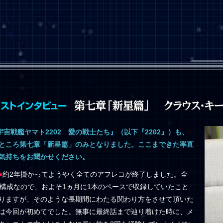
宇宙戦艦ヤマト2202 愛の戦士たち』（以下『2202』）も、
ところ第七章「新星篇」のみとなりました。ここまできた率直
気持ちをお聞かせください。
●
約2年掛かってようやく全てのアフレコが終了しました。全
話構成なので、およそ1ヵ月に1本のペースで収録していたこと
りますが、そのような長期間にわたる関わり方をさせて頂いた
は今回が初めてでした。無事に最終話まで辿り着けた時に、メ