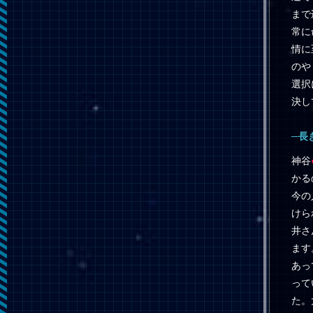
まで
常に
情に
のや
選択
決し
─長
神谷
かる
今の
けら
井さ
ます
あっ
って
た。