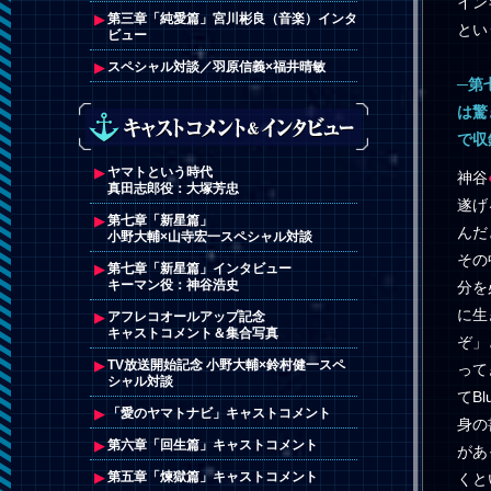
イン
第三章「純愛篇」宮川彬良（音楽）インタ
とい
ビュー
スペシャル対談／羽原信義×福井晴敏
─第
は驚
で収
ヤマトという時代
神谷
真田志郎役：大塚芳忠
遂げ
第七章「新星篇」
んだ
小野大輔×山寺宏一スペシャル対談
その
第七章「新星篇」インタビュー
キーマン役：神谷浩史
分を
に生
アフレコオールアップ記念
キャストコメント＆集合写真
ぞ」
TV放送開始記念 小野大輔×鈴村健一スペ
って
シャル対談
てB
「愛のヤマトナビ」キャストコメント
身の
第六章「回生篇」キャストコメント
があ
第五章「煉獄篇」キャストコメント
くと