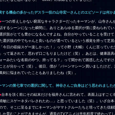
演する機会の多かったデスラー役の山寺宏一さんとのエピソードは何か
●
一つの答えしかない窮屈なキャラクターだったキーマンが、山寺さん
話するシーンになった瞬間に、ありとあらゆる選択が僕に委ねられてい
選択肢がとても豊かになるんですよね。自分がやっていることを受けて
た選択肢の中でちゃんと良いものが選べているという感覚を持って芝居
「今日の収録スゲー楽しかった！」って小野（大輔）くんに言っていた
」って返されて、思わず口ごもりましたけど（笑）。あとは、健康器具
ォーみたいな名前のやつ、持ってる？」って聞かれて困惑したんですけ
ことが分かって（笑）。後日、僕が「バーンマシーン買いましたけど、
真剣に悩まれていたこともありましたね（笑）。
ーマンの第七章での選択に関して、神谷さんご自身はどう思われました
●
台本を頂く前にその結末だけを福井さんに言われて、表面上はすごく
晴敏にスゲーネタバレされたわ…」と思っていました（笑）。いざ台本
ので、そこに至るまでにキーマンがヤマトクルーたちと培ってきた信頼
しか育むことができませんが、通常のTVアニメは半年程度で終わってし