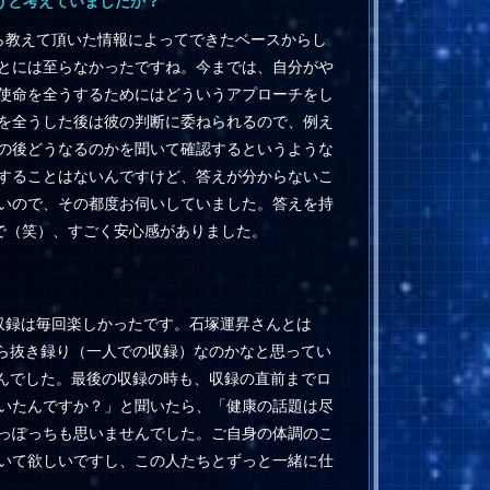
うと考えていましたか？
ら教えて頂いた情報によってできたベースからし
とには至らなかったですね。今までは、自分がや
使命を全うするためにはどういうアプローチをし
を全うした後は彼の判断に委ねられるので、例え
の後どうなるのかを聞いて確認するというような
することはないんですけど、答えが分からないこ
いので、その都度お伺いしていました。答えを持
で（笑）、すごく安心感がありました。
収録は毎回楽しかったです。石塚運昇さんとは
から抜き録り（一人での収録）なのかなと思ってい
せんでした。最後の収録の時も、収録の直前までロ
いたんですか？」と聞いたら、「健康の話題は尽
っぽっちも思いませんでした。ご自身の体調のこ
いて欲しいですし、この人たちとずっと一緒に仕