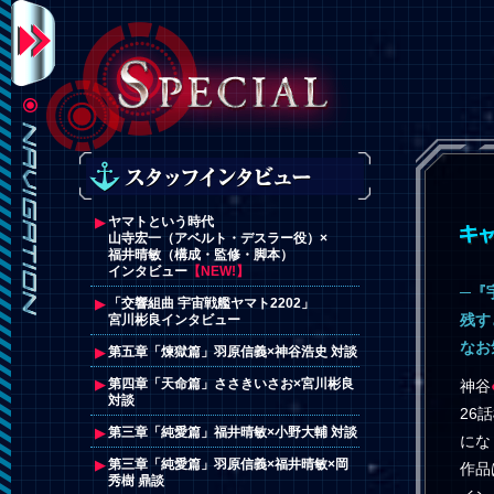
ヤマトという時代
山寺宏一（アベルト・デスラー役）×
福井晴敏（構成・監修・脚本）
インタビュー
【NEW!】
─『
「交響組曲 宇宙戦艦ヤマト2202」
残す
宮川彬良インタビュー
なお
第五章「煉獄篇」羽原信義×神谷浩史 対談
第四章「天命篇」ささきいさお×宮川彬良
神谷
対談
26
第三章「純愛篇」福井晴敏×小野大輔 対談
にな
第三章「純愛篇」羽原信義×福井晴敏×岡
作品
秀樹 鼎談