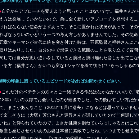
七章の変化するキーマンを、どのようなアプローチによって見せていこ
●
自分からアプローチを変えようと思ったことはないです。福井さんか
え方は発展していかないので、急に全く新しいアプローチを発想するこ
ければならない使命がまずあって、そこに置かれた状況があって、その
ればならないのかという一つの考え方しかありませんでした。その使命
五章でキーマンが古代に銃を突き付けた時は、羽原監督と福井さんにこ
取りはありました。自分の中で想像できる範囲のことを取り立てて質問
関しては自分が思い違いをしていると演出と掛け離れた音しか出てこな
いる方（福井さん）がいつも変なTシャツを着て後ろにいらっしゃるの
録時の印象に残っているエピソードがあればお聞かせください。
●
これだけのベテランの方々とご一緒できる作品はなかなかないので、
018年）2月の収録でお会いしたのが最後でした、その後は忙しい方だ
で、まさかあんなこと（2018年8月に逝去）になるとは思ってもいま
で楽しそうに（大塚）芳忠さんと運昇さんが話していたので「何話して
いね」と仰られていたので、まさか健康を損ねていらっしゃるとはこれ
微塵も感じさせないあのお姿は本当に素敵でしたね。いつまでも健康で
したいなと思いながら、『2202』の収録をしていました。