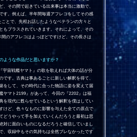
ど、その間で起きている出来事は本当に激動で、
です。例えば、半年間毎週アフレコをしてその感
たことで、先程お話したようなベテランの方々と
ともプラスされていきます。それによって、その
年間のアフレコはよっぽどですけど、その長さは
どのような作品だと思いますか？
『宇宙戦艦ヤマト』の歌を歌えれば大体の話が分
のです。古典は事あるごとに新しい解釈を得て、
築をして、その時代に合った物語に姿を変えて届
マト2199』があって、今回の『2202』は福
典を現代に甦らせているという解釈を僕はしてい
すけど、色々なものに影響を与えた全ての原点で
てどうやって手を加えていくんだろうと最初は思
絶対に面白いものになるだろうと確信していまし
で、収録中もその気持ちは全然ブレなかったです